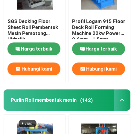
Genteng mesin roll forming
SGS Decking Floor
Profil Logam 915 Floor
Sheet Roll Pembentuk
Deck Roll Forming
Mesin Pemotong
Machine 22kw Power
lantai dek roll membentuk mesin
Hidrolik
0.6mm - 1.5mm
Thickness
Harga terbaik
Harga terbaik
Purlin Roll membentuk mesin
Hubungi kami
Hubungi kami
Stud dan lagu gulungan yang membentuk mesin
raya pagar pembatas roll membentuk mesin
Purlin Roll membentuk mesin
(142)
Down Spout Roll Forming Machine
Shutter Pintu Mesin Roll Forming