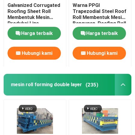
Galvanized Corrugated
Warna PPGI
Roofing Sheet Roll
Trapezodial Steel Roof
Membentuk Mesin
Roll Membentuk Mesin
Produksi Line
Bangunan, Roofing Roll
Formers
Harga terbaik
Harga terbaik
Hubungi kami
Hubungi kami
mesin roll forming double layer
(235)