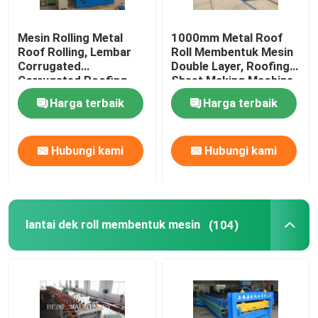
Mesin Rolling Metal
1000mm Metal Roof
Tur Pabrik
Roof Rolling, Lembar
Roll Membentuk Mesin
Corrugated
Double Layer, Roofing
Corrugated Roofing
Sheet Making Machine
Kontrol kualitas
Sheet Making Machine
Harga terbaik
Harga terbaik
Hubungi kami
Hubungi kami
Hubungi kami
Berita
kasus
lantai dek roll membentuk mesin
(104)
Lembaran atap mesin roll forming
mesin roll forming double layer