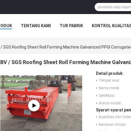
RODUK
TENTANG KAMI
TUR PABRIK
KONTROL KUALITA
 / SGS Roofing Sheet Roll Forming Machine Galvanized PPGI Corrugate
BV / SGS Roofing Sheet Roll Forming Machine Galvan
Detail produk:
Tempat asal:
Nama merek:
Sertifikasi:
Nomor model:
Syarat-syarat pe
Kuantitas min Order
Kemasan rincian: