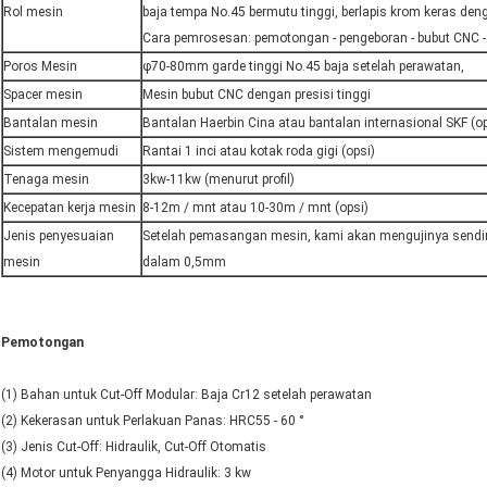
Rol mesin
baja tempa No.45 bermutu tinggi, berlapis krom keras de
Cara pemrosesan: pemotongan - pengeboran - bubut CNC -
Poros Mesin
φ70-80mm garde tinggi No.45 baja setelah perawatan,
Spacer mesin
Mesin bubut CNC dengan presisi tinggi
Bantalan mesin
Bantalan Haerbin Cina atau bantalan internasional SKF (op
Sistem mengemudi
Rantai 1 inci atau kotak roda gigi (opsi)
Tenaga mesin
3kw-11kw (menurut profil)
Kecepatan kerja mesin
8-12m / mnt atau 10-30m / mnt (opsi)
Jenis penyesuaian
Setelah pemasangan mesin, kami akan mengujinya sendiri
mesin
dalam 0,5mm
Pemotongan
(1) Bahan untuk Cut-Off Modular: Baja Cr12 setelah perawatan
(2) Kekerasan untuk Perlakuan Panas: HRC55 - 60 °
(3) Jenis Cut-Off: Hidraulik, Cut-Off Otomatis
(4) Motor untuk Penyangga Hidraulik: 3 kw