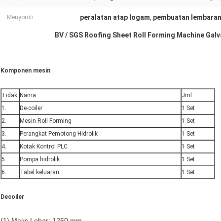
peralatan atap logam
pembuatan lembaran
Menyoroti:
,
BV / SGS Roofing Sheet Roll Forming Machine Gal
Komponen mesin
Tidak.
Nama
Jml
1.
De-coiler
1 Set
2.
Mesin Roll Forming
1 Set
3.
Perangkat Pemotong Hidrolik
1 Set
4.
Kotak Kontrol PLC
1 Set
5.
Pompa hidrolik
1 Set
6.
Tabel keluaran
1 Set
Decoiler
(1) Maks.Lebar: 1250 mm