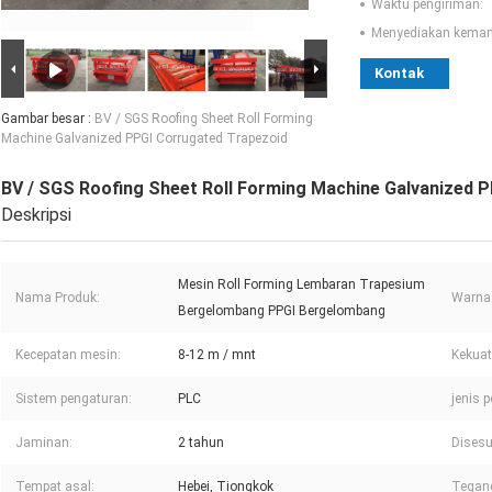
Waktu pengiriman:
Menyediakan kema
Kontak
Gambar besar :
BV / SGS Roofing Sheet Roll Forming
Machine Galvanized PPGI Corrugated Trapezoid
BV / SGS Roofing Sheet Roll Forming Machine Galvanized 
Deskripsi
Mesin Roll Forming Lembaran Trapesium
Nama Produk:
Warna
Bergelombang PPGI Bergelombang
Kecepatan mesin:
8-12 m / mnt
Kekuat
Sistem pengaturan:
PLC
jenis 
Jaminan:
2 tahun
Disesu
Tempat asal:
Hebei, Tiongkok
Tegan