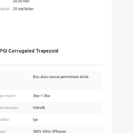
20-30 hari
mpuan:
20 set/bulan
PPGI Corrugated Trapezoid
Biru atau sesuai permintaan Anda
:
an mesin:
3kw + 3kw
pemotongan:
Hidrolik
aikan:
Iya
gan:
380V 50Hz 3Phases