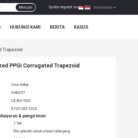
Quote request suatu
Mencari
|
Indonesian
S
HUBUNGI KAMI
BERITA
KASUS
d Trapezoid
ized PPGI Corrugated Trapezoid
Cina Hebei
CHBEST
CE/BV/SGS
XY25-205-1025
mbayaran & pengiriman:
:
1 Set
film plastik untuk mesin telanjang