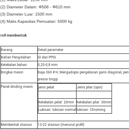
(2) Diameter Dalam: Φ508 - Φ610 mm
(3) Diameter Luar: 1500 mm
(4) Maks.Kapasitas Pemuatan: 5000 kg
roll membentuk
Barang
Detail parameter
Bahan Pengolahan
GI dan PPGI
Ketebalan bahan
0,25-0,8 mm
Bingkai mesin
Baja 360 # H, Mengadopsi pengelasan garis diagonal, pen
presisi tinggi
Panel dinding mesin
jenis pelat
Jenis pilar (opsi)
Ketebalan pelat: 20mm
Ketebalan pilar: 30mm
Lukisan: lukisan normal
lukisan: Chroming
Membentuk stasiun
13-22 stasiun (menurut profil)