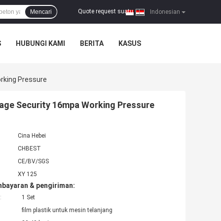
Quote request suatu
Mencari
|
Indonesian
S
HUBUNGI KAMI
BERITA
KASUS
rking Pressure
rage Security 16mpa Working Pressure
Cina Hebei
CHBEST
CE/BV/SGS
XY 125
mbayaran & pengiriman:
:
1 Set
film plastik untuk mesin telanjang