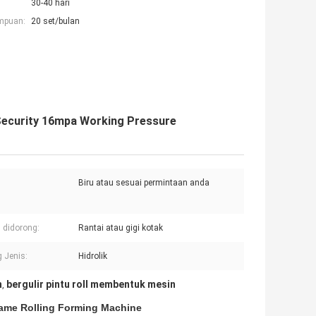
30-40 hari
mpuan:
20 set/bulan
Security 16mpa Working Pressure
Biru atau sesuai permintaan anda
 didorong:
Rantai atau gigi kotak
g Jenis:
Hidrolik
n
bergulir pintu roll membentuk mesin
,
rame Rolling Forming Machine