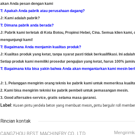
akan Anda pesan dengan kami
T: Apakah Anda pabrik atau perusahaan dagang?
J: Kami adalah pabrik?
T: Dimana pabrik anda berada?
J: Pabrik kami terletak di Kota Botou, Propinsi Hebei, Cina.
Semua klien kami, 
mengunjungi kami!
T: Bagaimana Anda menjamin kualitas produk?
J: Kualitas produk yang ketat, tanpa syarat pasti tidak berkualifikasi. Ini adala
Setiap produk kami memiliki prosedur pengujian yang ketat, harus 100% jamina
T: Bagaimana kita bisa yakin bahwa Anda akan mengantarkan kami mesin ber
J: 1. Pelanggan mengirim orang teknis ke pabrik kami untuk memeriksa kualit
2. Kami bisa mengirim teknisi ke pabrik pembeli untuk pemasangan mesin.
3. Good aftersales-service, gratis selama masa garansi.
,
Label:
Kusen pintu jendela beton yang membuat mesin
pintu bergulir roll memb
Rincian kontak
Mengirimk
CANGZHOU BEST MACHINERY CO., LTD