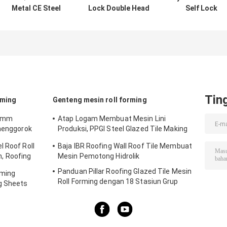
Metal CE Steel
Lock Double Head
Self Lock
Door Frame Roll
Door Frame Roll
Galvanized Stee
Forming Machine
Forming Machine
Door Frame Rol
(mesin
Forming Machin
pembentuk
Mesin untuk
gulung dengan
Membentuk
kunci sendiri)
Kerangka Pint
Baja
Tin
rming
Genteng mesin roll forming
 3mm
Atap Logam Membuat Mesin Lini
 menggorok
Produksi, PPGI Steel Glazed Tile Making
Machine
l Roof Roll
Baja IBR Roofing Wall Roof Tile Membuat
, Roofing
Mesin Pemotong Hidrolik
Panduan Pillar Roofing Glazed Tile Mesin
rming
Roll Forming dengan 18 Stasiun Grup
g Sheets