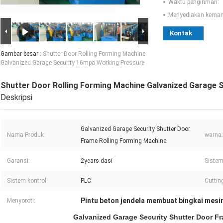
Waktu pengiriman:
Menyediakan kema
Kontak
Gambar besar :
Shutter Door Rolling Forming Machine
Galvanized Garage Security 16mpa Working Pressure
Shutter Door Rolling Forming Machine Galvanized Garage 
Deskripsi
Galvanized Garage Security Shutter Door
Nama Produk:
warna:
Frame Rolling Forming Machine
Garansi:
2years dasi
Sistem
Sistem kontrol:
PLC
Cuttin
Pintu beton jendela membuat bingkai mesi
Menyoroti:
Galvanized Garage Security Shutter Door F