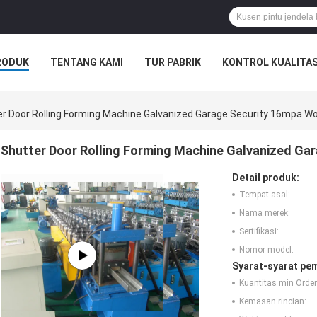
RODUK
TENTANG KAMI
TUR PABRIK
KONTROL KUALITA
r Door Rolling Forming Machine Galvanized Garage Security 16mpa Wo
Shutter Door Rolling Forming Machine Galvanized Ga
Detail produk:
Tempat asal:
Nama merek:
Sertifikasi:
Nomor model:
Syarat-syarat pe
Kuantitas min Order
Kemasan rincian: