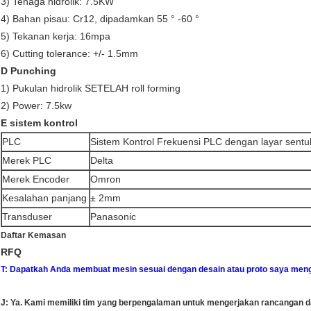
3) Tenaga hidrolik: 7.5KW
4) Bahan pisau: Cr12, dipadamkan 55 ° -60 °
5) Tekanan kerja: 16mpa
6) Cutting tolerance: +/- 1.5mm
D Punching
1) Pukulan hidrolik SETELAH roll forming
2) Power: 7.5kw
E sistem kontrol
PLC
Sistem Kontrol Frekuensi PLC dengan layar sentu
Merek PLC
Delta
Merek Encoder
Omron
Kesalahan panjang
± 2mm
Transduser
Panasonic
Daftar Kemasan
RFQ
T: Dapatkah Anda membuat mesin sesuai dengan desain atau proto saya
meng
J: Ya.
Kami memiliki tim yang berpengalaman untuk mengerjakan rancangan da