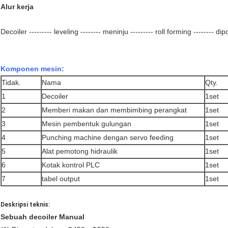
Alur kerja
Decoiler --------- leveling -------- meninju --------- roll forming -------- 
Komponen mesin:
Tidak.
Nama
Qty.
1
Decoiler
1set
2
Memberi makan dan membimbing perangkat
1set
3
Mesin pembentuk gulungan
1set
4
Punching machine dengan servo feeding
1set
5
Alat pemotong hidraulik
1set
6
Kotak kontrol PLC
1set
7
tabel output
1set
Deskripsi teknis:
Sebuah decoiler Manual