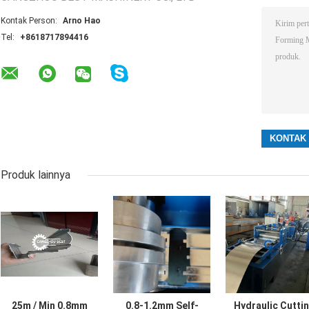
Kontak Person:
Arno Hao
Tel:
+8618717894416
Produk lainnya
25m / Min 0.8mm
0.8-1.2mm Self-
Hydraulic Cutti