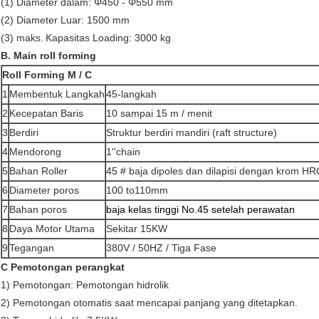
(1) Diameter dalam: Φ450 - Φ550 mm
(2) Diameter Luar: 1500 mm
(3) maks.
Kapasitas Loading: 3000 kg
B. Main roll forming
Roll Forming M / C
1
Membentuk Langkah
45-langkah
2
Kecepatan Baris
10 sampai 15 m / menit
3
Berdiri
Struktur berdiri mandiri (raft structure)
4
Mendorong
1''chain
5
Bahan Roller
45 # baja dipoles dan dilapisi dengan krom HR
6
Diameter poros
100 to110mm
7
Bahan poros
baja kelas tinggi No.45 setelah perawatan
8
Daya Motor Utama
Sekitar 15KW
9
Tegangan
380V / 50HZ / Tiga Fase
C Pemotongan perangkat
1) Pemotongan: Pemotongan hidrolik
2) Pemotongan otomatis saat mencapai panjang yang ditetapkan.