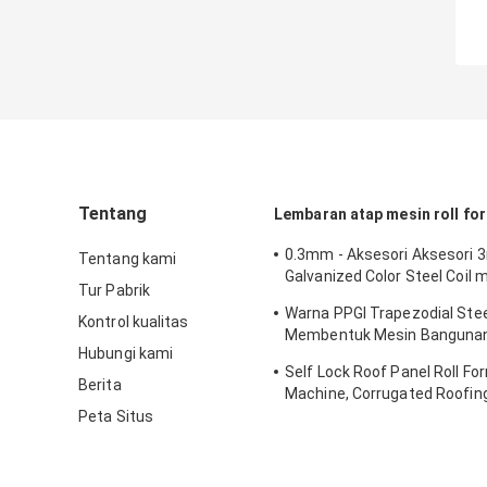
Tentang
Lembaran atap mesin roll fo
0.3mm - Aksesori Aksesori
Tentang kami
Galvanized Color Steel Coil
Tur Pabrik
dan Cut To Length Machine
Warna PPGI Trapezodial Stee
Kontrol kualitas
Membentuk Mesin Bangunan
Hubungi kami
Roll Formers
Self Lock Roof Panel Roll Fo
Berita
Machine, Corrugated Roofin
Making Machines
Peta Situs