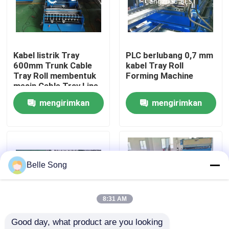
Tur Pabrik
Kabel listrik Tray
PLC berlubang 0,7 mm
Kontrol kualitas
600mm Trunk Cable
kabel Tray Roll
Tray Roll membentuk
Forming Machine
mesin Cable Tray Line
Hubungi kami
mengirimkan
mengirimkan
permintaan
permintaan
Berita
kasus
Belle Song
Lembaran atap mesin roll forming
8:31 AM
Good day, what product are you looking 
mesin roll forming double layer