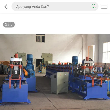
2
/
5