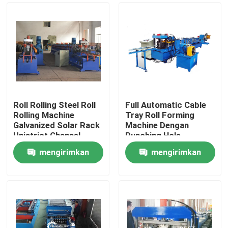
Roll Rolling Steel Roll
Full Automatic Cable
Rolling Machine
Tray Roll Forming
Galvanized Solar Rack
Machine Dengan
Unistrict Channel
Punching Hole
mengirimkan
mengirimkan
Rumah
permintaan
permintaan
Produk
Tentang kami