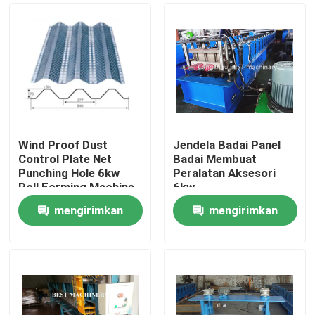
Wind Proof Dust
Jendela Badai Panel
Control Plate Net
Badai Membuat
Punching Hole 6kw
Peralatan Aksesori
Roll Forming Machine
6kw
mengirimkan
mengirimkan
Rumah
permintaan
permintaan
Produk
Tentang kami