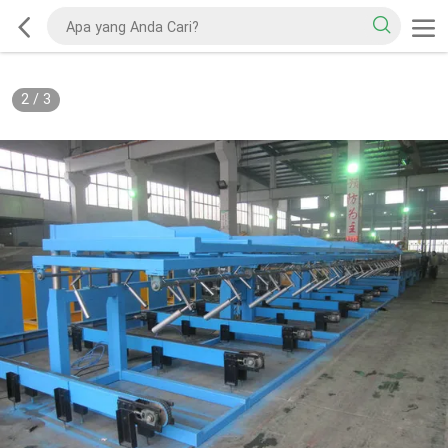
2
/
3