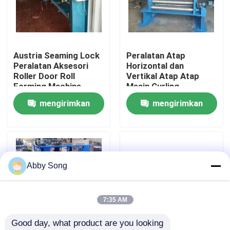
Tur Pabrik
Austria Seaming Lock
Peralatan Atap
Kontrol kualitas
Peralatan Aksesori
Horizontal dan
Roller Door Roll
Vertikal Atap Atap
Forming Machine
Mesin Curling
Hubungi kami
Garage Door Line
Bergelombang IBR
mengirimkan
mengirimkan
Profile
permintaan
permintaan
Berita
kasus
Abby Song
Lembaran atap mesin roll forming
7:35 AM
Good day, what product are you looking 
mesin roll forming double layer