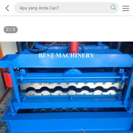
2
/
5