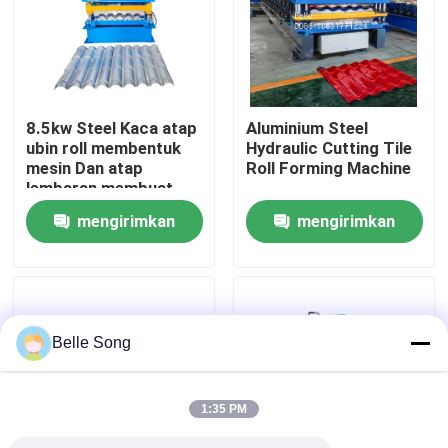
Tur Pabrik
Kontrol kualitas
8.5kw Steel Kaca atap
Aluminium Steel
ubin roll membentuk
Hydraulic Cutting Tile
mesin Dan atap
Roll Forming Machine
Hubungi kami
lembaran membuat
mesin
mengirimkan
mengirimkan
Berita
permintaan
permintaan
kasus
Belle Song
Lembaran atap mesin roll forming
1:35 PM
mesin roll forming double layer