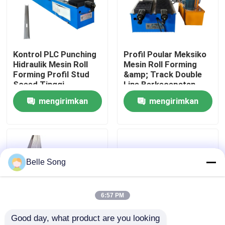
Tur Pabrik
Kontrol PLC Punching
Profil Poular Meksiko
Kontrol kualitas
Hidraulik Mesin Roll
Mesin Roll Forming
Forming Profil Stud
&amp; Track Double
Soeed Tinggi
Line Berkecepatan
Hubungi kami
Tinggi
mengirimkan
mengirimkan
permintaan
permintaan
Berita
kasus
Belle Song
Lembaran atap mesin roll forming
6:57 PM
Good day, what product are you looking 
mesin roll forming double layer