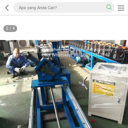
2
/
4