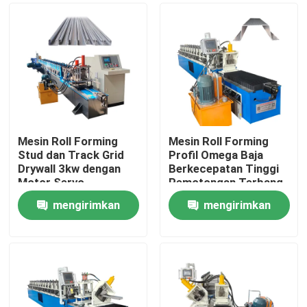
Mesin Roll Forming
Mesin Roll Forming
Stud dan Track Grid
Profil Omega Baja
Drywall 3kw dengan
Berkecepatan Tinggi
Motor Servo
Pemotongan Terbang
yang Disesuaikan
mengirimkan
mengirimkan
Rumah
permintaan
permintaan
Produk
Tentang kami