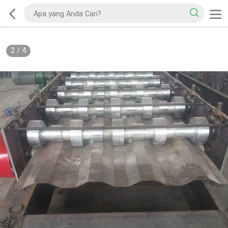
2
/
4