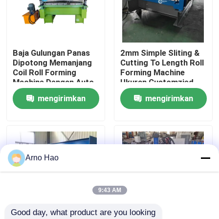
Tur Pabrik
Baja Gulungan Panas
2mm Simple Sliting &
Kontrol kualitas
Dipotong Memanjang
Cutting To Length Roll
Coil Roll Forming
Forming Machine
Machine Dengan Auto
Ukuran Customzied
Hubungi kami
Stacker
mengirimkan
mengirimkan
permintaan
permintaan
Berita
kasus
Arno Hao
Lembaran atap mesin roll forming
9:43 AM
Good day, what product are you looking 
mesin roll forming double layer