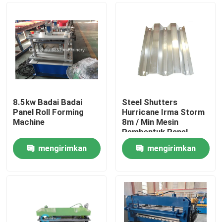
8.5kw Badai Badai
Steel Shutters
Panel Roll Forming
Hurricane Irma Storm
Machine
8m / Min Mesin
Pembentuk Panel
mengirimkan
mengirimkan
Rumah
permintaan
permintaan
Produk
Tentang kami