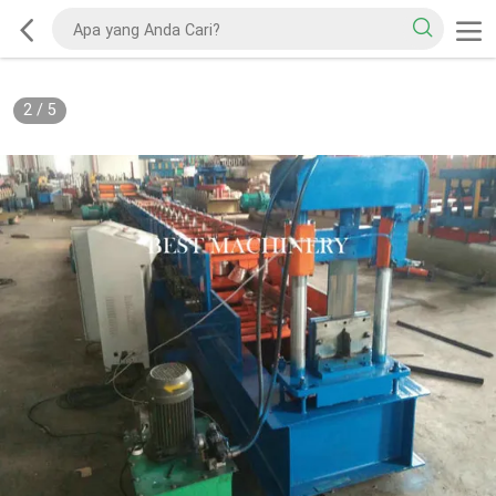
2
/
5