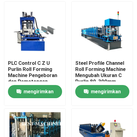
PLC Control C Z U
Steel Profile Channel
Purlin Roll Forming
Roll Forming Machine
Machine Pengeboran
Mengubah Ukuran C
dan Pemotongan
Purlin 80-300mm
Hidraulik
Ukuran Web
mengirimkan
mengirimkan
Rumah
permintaan
permintaan
Produk
Tentang kami