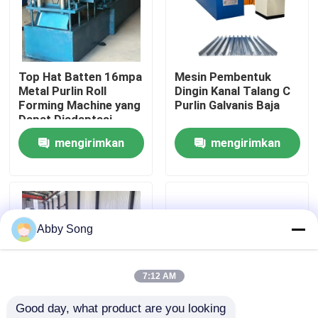
Tur Pabrik
Top Hat Batten 16mpa
Mesin Pembentuk
Kontrol kualitas
Metal Purlin Roll
Dingin Kanal Talang C
Forming Machine yang
Purlin Galvanis Baja
Dapat Diadaptasi
Hubungi kami
mengirimkan
mengirimkan
permintaan
permintaan
Berita
kasus
Abby Song
Lembaran atap mesin roll forming
7:12 AM
Good day, what product are you looking 
mesin roll forming double layer